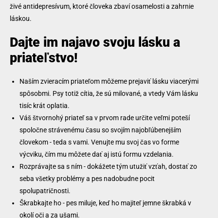
živé antidepresívum, ktoré človeka zbaví osamelosti a zahrnie
láskou.
Dajte im najavo svoju lásku a
priateľstvo!
Naším zvieracím priateľom môžeme prejaviť lásku viacerými
spôsobmi. Psy totiž cítia, že sú milované, a vtedy Vám lásku
tisíc krát oplatia.
Váš štvornohý priateľ sa v prvom rade určite veľmi poteší
spoločne strávenému času so svojím najobľúbenejším
človekom - teda s vami. Venujte mu svoj čas vo forme
výcviku, čím mu môžete dať aj istú formu vzdelania.
Rozprávajte sa s ním - dokážete tým utužiť vzťah, dostať zo
seba všetky problémy a pes nadobudne pocit
spolupatričnosti.
Škrabkajte ho - pes miluje, keď ho majiteľ jemne škrabká v
okolí oči a za ušami.