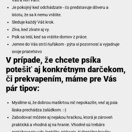
Vás a verí Vám.
Je pokojný keď odchádzate - čo predstavuje dôveru a
istotu, že sa k nemu vrátite.
Sleduje každý Váš krok.
Zíva, keď zívate aj vy.
Psík sa teší, keď sa vrátite domov z práce.
Jemne do Vás strčí ňufákom - pýta si pozornosť a vyjadruje
svoje priateľstvo
V prípade, že chcete psíka
potešiť aj konkrétnym darčekom,
či prekvapením, máme pre Vás
pár tipov:
Myslíme si, že dobrou maškrtou nič nepokazíte, veď aj psia
láska prechádza žalúdkom. :-)
Zabodovať môžete aj nejakou hračkou, ktorá je zároveň
praktická a vhodná aj na hranie. Vhodné sú trebárs