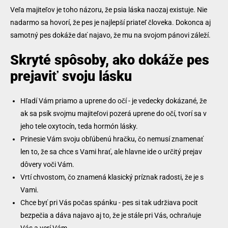
Veľa majiteľov je toho názoru, že psia láska naozaj existuje. Nie
nadarmo sa hovorí, že pes je najlepší priateľ človeka. Dokonca aj
samotný pes dokáže dať najavo, že mu na svojom pánovi záleží.
Skryté spôsoby, ako dokáže pes
prejaviť svoju lásku
Hľadí Vám priamo a uprene do očí - je vedecky dokázané, že
ak sa psík svojmu majiteľovi pozerá uprene do očí, tvorí sa v
jeho tele oxytocín, teda hormón lásky.
Prinesie Vám svoju obľúbenú hračku, čo nemusí znamenať
len to, že sa chce s Vami hrať, ale hlavne ide o určitý prejav
dôvery voči Vám.
Vrtí chvostom, čo znamená klasický príznak radosti, že je s
Vami.
Chce byť pri Vás počas spánku - pes si tak udržiava pocit
bezpečia a dáva najavo aj to, že je stále pri Vás, ochraňuje