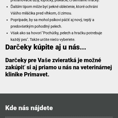
preťahovacie uzly, loptičky, pískacie, či dentálne hračky.
Ďalším tipom môže byť pekné oblečenie, ktoré ochráni
Vášho miláčika pred vlhkom, či zimou.
Poprípade, by sa mohol psíkovi páčiť aj nový, teplý a
predovšetkým pohodlný pelech.
Však ako sa hovorí "Pochúťky, pelech a hračku potrebuje
každý pes". Takže určite niečo vyberiete.
Darčeky kúpite aj u nás...
Darčeky pre Vaše zvieratká je možné
zakúpiť si aj priamo u nás na veterinárnej
klinike Primavet.
Kde nás nájdete