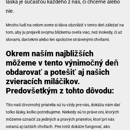
láska je súčasťou každého z nás, či chceme alebo
nie.
Mnoho ľudí na celom svete si dáva obzvlášť v tento deň záležať na
tom, aby ju prejavili svojmu blízkemu oveľa viac, než inokedy, či už
slovami, darčekmi alebo len spoločne strávenými chvíľami.
Okrem naším najbližších
môžeme v tento výnimočný deň
obdarovať a potešiť aj našich
zvieracích miláčikov.
Predovšetkým z tohto dôvodu:
Títo naši štvornohý priatelia sú tu vždy pre nás, dokážu nám dať
toľko lásky, koľko potrebujeme. Niekedy sú to práve oni, ktorých
môžeme označiť za jediných a pravých priateľov, ktorí pri nás
ostanú aj ťažších chvíľach. Pes totiž dokáže fungovať, ako